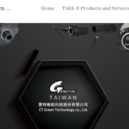
TAKE-E ebike 電動自行車 CT Green 喜特綠能
Home
TAKE-E Products and Service
ip to main content
Skip to navigat