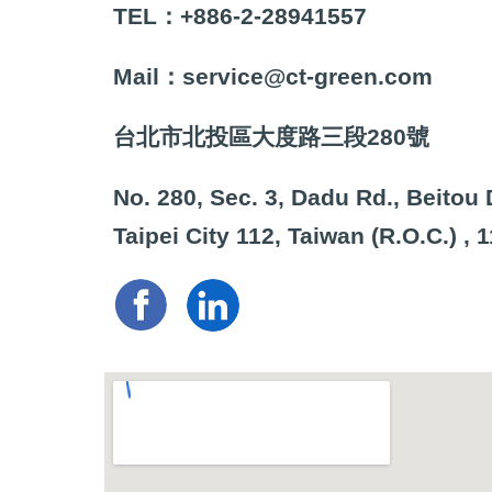
TEL：+886-2-28941557
Mail：service@ct-green.com
台北市北投區大度路三段280號
No. 280, Sec. 3, Dadu Rd., Beitou D
Taipei City 112, Taiwan (R.O.C.)
,
1