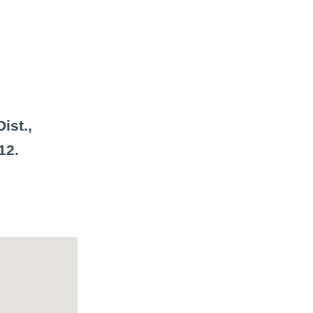
ist.,
12
.